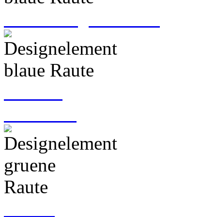
Förderung
Kontakt
E-Mail
schreiben
Job &